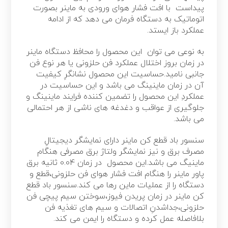
پیداست با افت فشار هوای ورودی به ماینر بصورت
اتوماتیک به دستگاه فرمان می دهد که از ادامه
عملکرد باز ایستد.
به نوعی می توان این محصول را محافظ دستگاه ماینر
در زمان بروز اختلال عملکرد فن حلزونی یا هر نوع فن
جانبی نامید.حساسیت این محصول نشانگرِ کیفیت
آن در زمان ماینینگ می باشد و این حساسیت در
عملکردِ این محصول را تضمین کننده فرایند ماینینگ و
جلوگیری از عواقب و دغدغه های ناشی از هر احتمالی
می باشد.
سنسور باد قطع کن ماینر دارای نمایشگر دیجیتالِ
مصرف برق و نیز نمایشگر ولتاژ برق مصرفی هنگام
ماینیگ می باشد.این محصول در زمان 0.04 ثانیه برق
پاور ماینر را هنگام افت فشار هوای فن حلزونی،قطع و
دستگاه را از عملیات ماین رها می کند.سنسور باد قطع
کن ماینر در زمان پریدن فیوز،سوختن سیم پیچی فن
حلزونی،جداشدنِ اتصالات و سیم های تغذیه فن
بلافاصله عمل کرده و دستگاه را ایمن می کند.