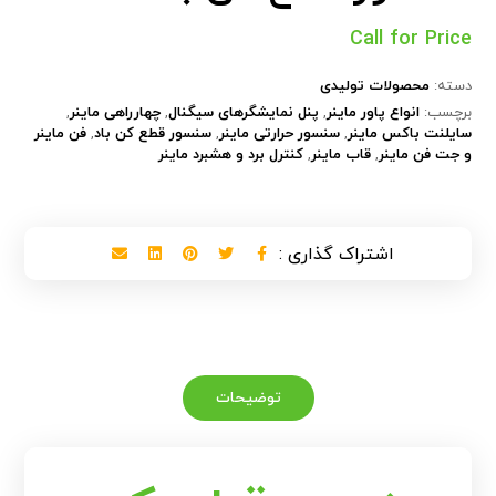
Call for Price
دسته:
محصولات تولیدی
برچسب:
انواع پاور ماینر
,
پنل نمایشگرهای سیگنال
,
چهارراهی ماینر
,
سایلنت باکس ماینر
,
سنسور حرارتی ماینر
,
سنسور قطع کن باد
,
فن ماینر
و جت فن ماینر
,
قاب ماینر
,
کنترل برد و هشبرد ماینر
توضیحات