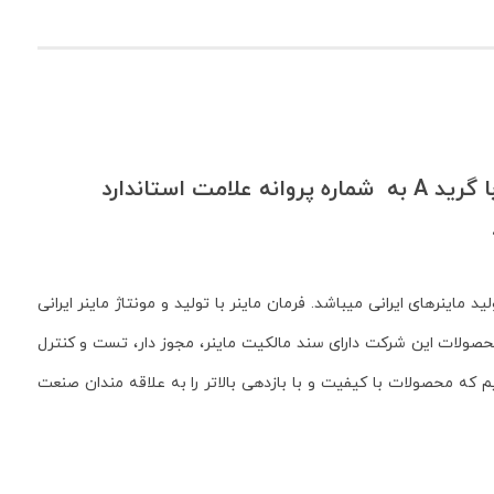
شرکت تولیدی فرمان داده گستر شرق تولید کننده ماینرهای استخراج رمزدارایی با برچسب انرژی با گرید A به شماره پروانه علامت استاندارد
 ایران با مجوز از وزارت صنعت ، معدن و تجارت و دارای گواهینامه ISO9001 پیشرو در صنعت تولید ماینرهای ایرانی میباشد. فرمان ماینر با تولید و مونتاژ ماینر ایرانی
 محصولات این شرکت دارای سند مالکیت ماینر، مجوز دار، تست و کنترل
که محصولات با کیفیت و با بازدهی بالاتر را به علاقه مندان صنعت