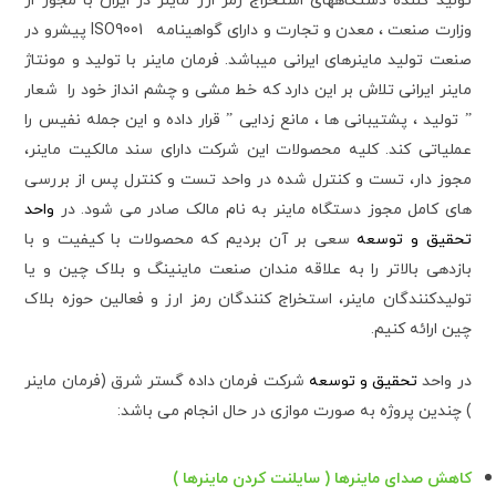
تولید کننده دستگاههای استخراج رمز ارز ماینر در ایران با مجوز از
وزارت صنعت ، معدن و تجارت و دارای گواهینامه ISO9001 پیشرو در
صنعت تولید ماینرهای ایرانی میباشد. فرمان ماینر با تولید و مونتاژ
ماینر ایرانی تلاش بر این دارد که خط مشی و چشم انداز خود را شعار
” تولید ، پشتیبانی ها ، مانع زدایی ” قرار داده و این جمله نفیس را
عملیاتی کند. کلیه محصولات این شرکت دارای سند مالکیت ماینر،
مجوز دار، تست و کنترل شده در واحد تست و کنترل پس از بررسی
های کامل مجوز دستگاه ماینر به نام مالک صادر می شود. در
واحد
تحقیق و توسعه
سعی بر آن بردیم که محصولات با کیفیت و با
بازدهی بالاتر را به علاقه مندان صنعت ماینینگ و بلاک چین و یا
تولیدکنندگان ماینر، استخراج کنندگان رمز ارز و فعالین حوزه بلاک
چین ارائه کنیم.
در واحد
تحقیق و توسعه
شرکت فرمان داده گستر شرق (فرمان ماینر
) چندین پروژه به صورت موازی در حال انجام می باشد:
کاهش صدای ماینرها ( سایلنت کردن ماینرها )