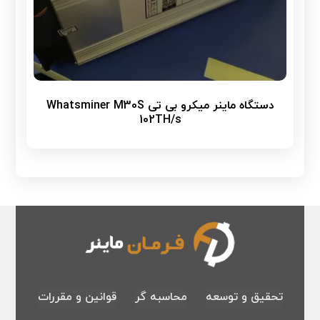
دستگاه ماینر میکرو بی تی Whatsminer M30S
102TH/s
تحقیق و توسعه
محاسبه گر
قوانین و مقررات