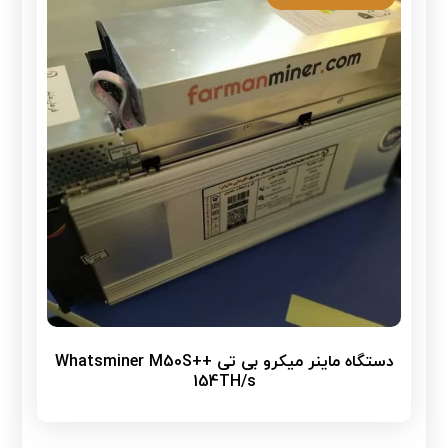
دستگاه ماینر میکرو بی تی Whatsminer M50S++
154TH/s