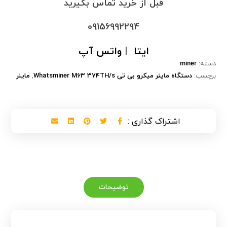
قبل از خرید تماس بگیرید
09156992294
ایتا
|
واتس آپ
دسته:
miner
برچسب:
دستگاه ماینر میکرو بی تی Whatsminer M63 374TH/s
,
ماینر
توضیحات