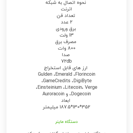
نحوه اتصال به شبکه
اترنت
تعداد فن
2 عدد
برق ورودی
13 ولت
مصرف برق
800 وات
صدا
72db
ارز های قابل استخراج
Gulden ،Emerald ،Florincoin
،GameCredits ،DigiByte
،Einsteinium ،Litecoin، Verge
،Dogecoin و Auroracoin
ابعاد
352*130*187.5 میلیمتر
دستگاه ماینر