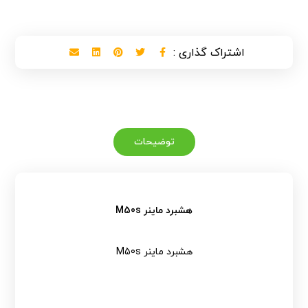
توضیحات
هشبرد ماینر M50s
هشبرد ماینر M50s