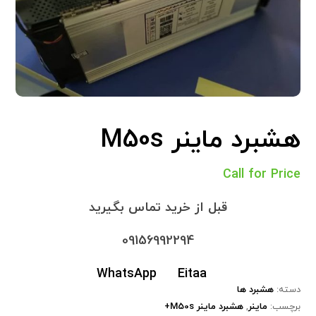
هشبرد ماینر M50s
Call for Price
قبل از خرید تماس بگیرید
09156992294
WhatsApp
Eitaa
دسته:
هشبرد ها
برچسب:
ماینر
,
هشبرد ماینر M50s+