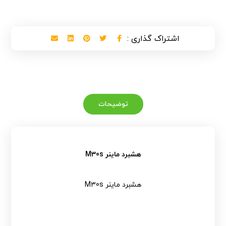
توضیحات
هشبرد ماینر M30s
هشبرد ماینر M30s