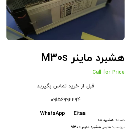
هشبرد ماینر M30s
Call for Price
قبل از خرید تماس بگیرید
09156992294
WhatsApp
Eitaa
دسته:
هشبرد ها
برچسب:
ماینر
,
هشبرد ماینر M30s