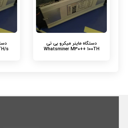
دستگاه ماینر میکرو بی تی
دستگ
TH/s
Whatsminer M30++ 100TH