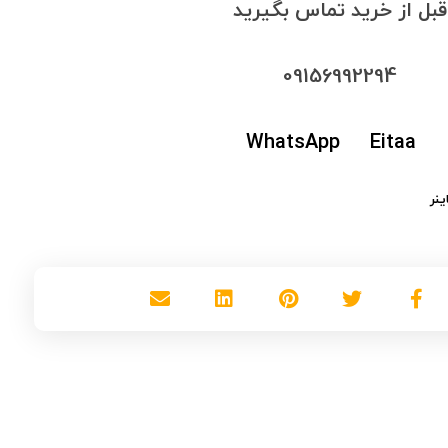
قبل از خرید تماس بگیرید
09156992294
WhatsApp
Eitaa
ینر