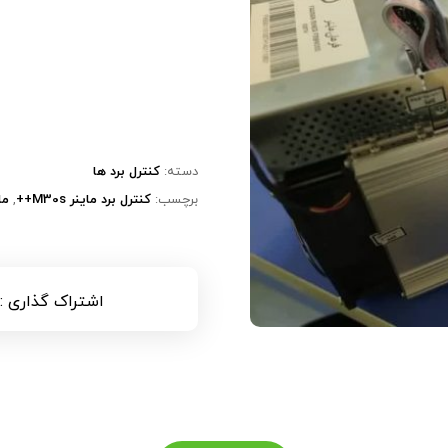
دسته:
کنترل برد ها
برچسب:
کنترل برد ماینر M30s++
,
ما