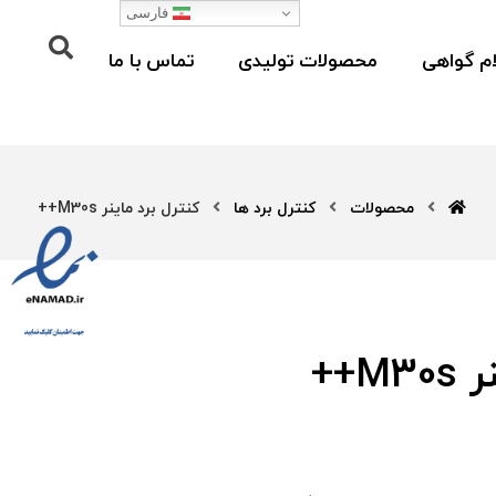
فارسی
م گواهی
محصولات تولیدی
تماس با ما
محصولات
کنترل برد ها
کنترل برد ماینر M30s++
M++