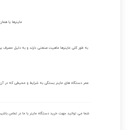
ماینرها یا همان ASIC مصرف برق بالایی دارند و صنعتی حسوب می شوند , یک ماینر بین 3 تا 15 آمپر مصرف ب
به طور کلی ماینرها ماهیت صنعتی دارند و به دلیل مصرف برق
شما می توانید جهت خرید دستگاه ماینر با ما در تماس باشی