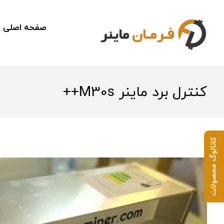
صفحه اصلی
کنترل برد ماینر M30s++
کاتالوگ محصولات