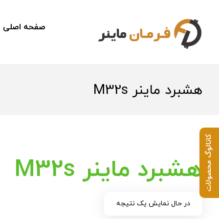
صفحه اصلی
هشبرد ماینر M32s
کاتالوگ محصولات
هشبرد ماینر M32s
در حال نمایش یک نتیجه