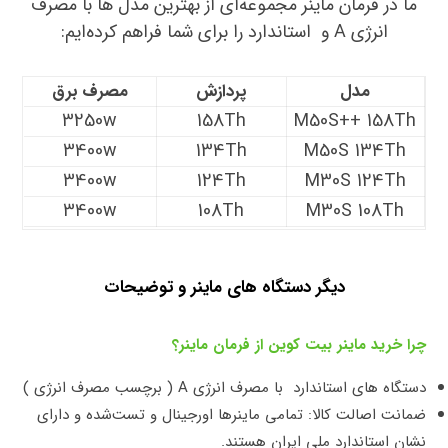
ما در فرمان ماینر مجموعه‌ای از بهترین مدل ها با مصرف
انرژی A و استاندارد را برای شما فراهم کرده‌ایم:
مدل
پردازش
مصرف برق
3250w
158Th
M50S++ 158Th
3400w
134Th
M50S 134Th
3400w
124Th
M30S 124Th
3400w
108Th
M30S 108Th
دیگر دستگاه های ماینر و توضیحات
چرا خرید ماینر بیت کوین از فرمان ماینر؟
دستگاه های استاندارد با مصرف انرژی A ( برچسب مصرف انرژی )
ضمانت اصالت کالا: تمامی ماینرها اورجینال و تست‌شده و دارای
نشان استاندارد ملی ایران هستند.